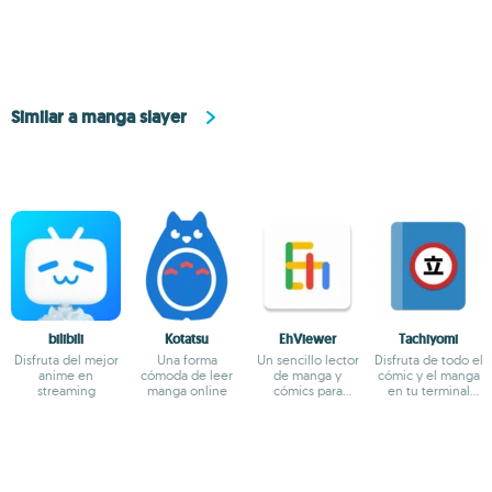
Similar a manga slayer
bilibili
Kotatsu
EhViewer
Tachiyomi
Disfruta del mejor
Una forma
Un sencillo lector
Disfruta de todo el
anime en
cómoda de leer
de manga y
cómic y el manga
streaming
manga online
cómics para
en tu terminal
Android
Android