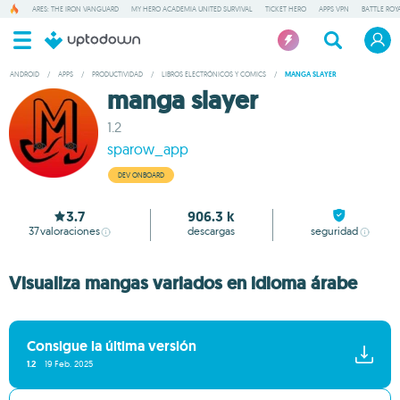
ARES: THE IRON VANGUARD
MY HERO ACADEMIA UNITED SURVIVAL
TICKET HERO
APPS VPN
BATTLE ROY
ANDROID
/
APPS
/
PRODUCTIVIDAD
/
LIBROS ELECTRÓNICOS Y COMICS
/
MANGA SLAYER
manga slayer
1.2
sparow_app
DEV ONBOARD
3.7
906.3 k
37
valoraciones
descargas
seguridad
Visualiza mangas variados en idioma árabe
Consigue la última versión
1.2
19 Feb. 2025