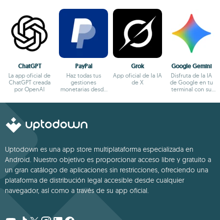
ChatGPT
PayPal
Grok
Google Gemini
La app oficial de
Haz todas tus
App oficial de la IA
Disfruta de la IA
ChatGPT creada
gestiones
de X
de Google en tu
por OpenAI
monetarias desde
terminal con su
el terminal
app oficial
Android
Uptodown es una app store multiplataforma especializada en
Android. Nuestro objetivo es proporcionar acceso libre y gratuito a
un gran catálogo de aplicaciones sin restricciones, ofreciendo una
plataforma de distribución legal accesible desde cualquier
navegador, así como a través de su app oficial.