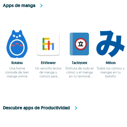
Apps de manga
Kotatsu
EhViewer
Tachiyomi
Mihon
Una forma
Un sencillo lector
Disfruta de todo el
Todos los cómics y
cómoda de leer
de manga y
cómic y el manga
mangas en tu
manga online
cómics para
en tu terminal
bolsillo
Android
Android
Descubre apps de Productividad