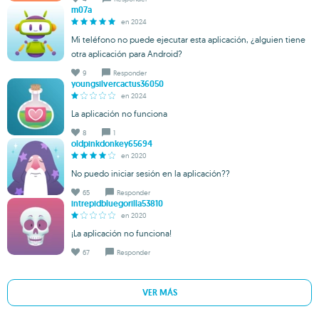
m07a
en 2024
Mi teléfono no puede ejecutar esta aplicación, ¿alguien tiene
otra aplicación para Android?
9
Responder
youngsilvercactus36050
en 2024
La aplicación no funciona
8
1
oldpinkdonkey65694
en 2020
No puedo iniciar sesión en la aplicación??
65
Responder
intrepidbluegorilla53810
en 2020
¡La aplicación no funciona!
67
Responder
VER MÁS