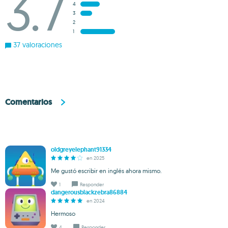
3.7
4
3
2
1
37 valoraciones
Comentarios
oldgreyelephant91334
en 2025
Me gustó escribir en inglés ahora mismo.
1
Responder
dangerousblackzebra86884
en 2024
Hermoso
4
Responder