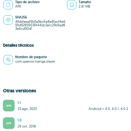
Tipo de archivo
Tamaño
APK
2.61 MB
SHA256
4fbbfaeaf9b5a5bc6e8a4facf4e6
59d52859036f44dc3a1c25b9ad8
3e6cd50df
Detalles técnicos
Nombre de paquete
com.sparow.manga.slayer
Otras versiones
1.1
APK
23 ago. 2023
Android + 4.0, 4.0.1, 4.0.2
1.0
APK
29 oct. 2018