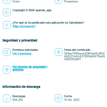
Gratis
Propietaria
Copyright © 2026 sparow_app
¿Por qué se ha publicado esta aplicación en Uptodown?
(Más información)
Seguridad y privacidad
Permisos solicitados
Firma del certificado
Ver 2 permisos
595ee7995eacb42864ad3c3852
683227,442c6373f91b68473fe66
0582065d0f7
Ver informe de seguridad y
antivirus
Información de descarga
Descargas
Fecha
906.266
19 feb. 2025